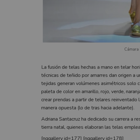
Cámara 
La fusión de telas hechas a mano en telar hori
técnicas de teñido por amarres dan origen a u
tejidas generan volúmenes asimétricos solo co
paleta de color en amarillo, rojo, verde, nara
crear prendas a partir de telares reinventado 
manera opuesta (lo de tras hacia adelante).
Adriana Santacruz ha dedicado su carrera a re
tierra natal, quienes elaboran las telas emple
[nggallery id=177] [nggallery id=178]