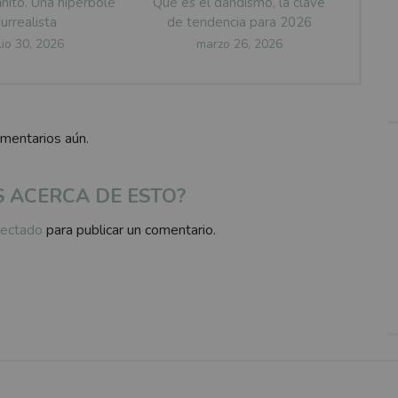
inito. Una hipérbole
Qué es el dandismo, la clave
surrealista
de tendencia para 2026
osted
Posted
lio 30, 2026
marzo 26, 2026
n
on
omentarios aún.
S ACERCA DE ESTO?
ectado
para publicar un comentario.