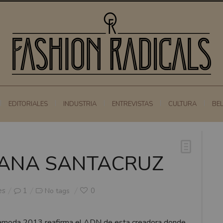
EDITORIALES
INDUSTRIA
ENTREVISTAS
CULTURA
BE
IANA SANTACRUZ
es
1
0
No tags
iamoda 2013 reafirma el ADN de esta creadora donde