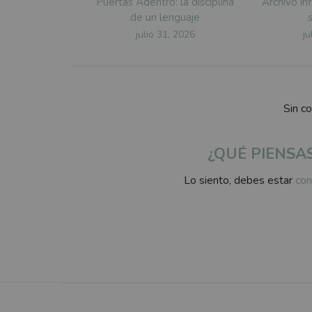
Puertas Adentro: la disciplina
Archivo inf
de un lenguaje
Posted
P
julio 31, 2026
ju
on
o
Sin c
¿QUÉ PIENSA
Lo siento, debes estar
con