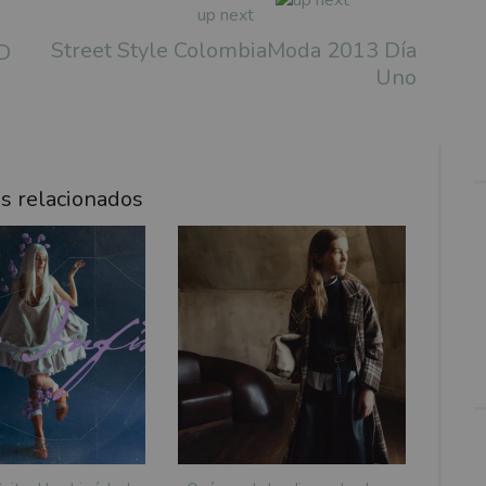
up next
Street Style ColombiaModa 2013 Día
D
Uno
os relacionados