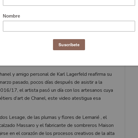
hanel y amigo personal de Karl Lagerfeld reafirma su
n marzo pasado, pocos días después de asistir a la
016/17, el artista pasó un día con los artesanos cuya
étiers d’art de Chanel, este video atestigua esa
dos Lesage, de las plumas y flores de Lemarié , el
 calzado Massaro y el fabricante de sombreros Maison
irse en el corazón de los procesos creativos de la alta