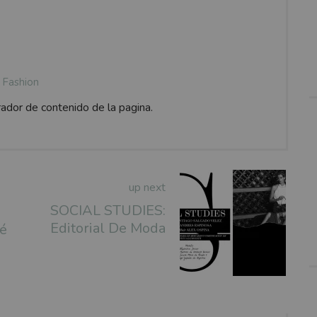
Fashion
rador de contenido de la pagina.
up next
SOCIAL STUDIES:
Editorial De Moda
é