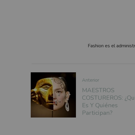
Fashion es el administ
Anterior
MAESTROS
COSTUREROS: ¿Qu
Es Y Quiénes
Participan?