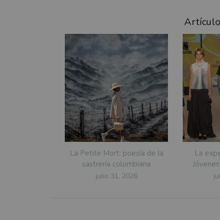
Artícul
La Petite Mort: poesía de la
La expe
sastrería colombiana
Jóvenes
Posted
P
julio 31, 2026
ju
on
o