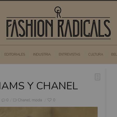
EDITORIALES
INDUSTRIA
ENTREVISTAS
CULTURA
BE
IAMS Y CHANEL
0
Chanel
moda
0
,