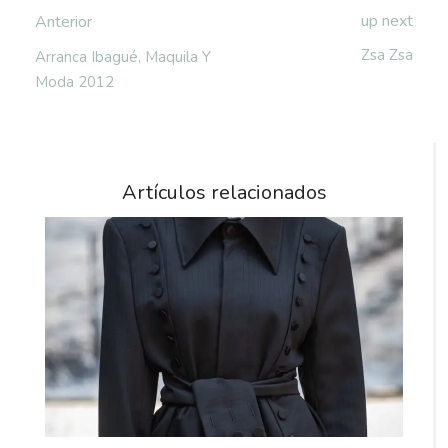
up next
Anterior
Zsa Zsa
Arranca Ibagué, Maquila Y
Moda 2012
Artículos relacionados