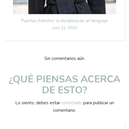
Puertas Adentro: la disciplina de un lenguaje
Posted
julio 31, 2026
on
Sin comentarios aún.
¿QUÉ PIENSAS ACERCA
DE ESTO?
Lo siento, debes estar
conectado
para publicar un
comentario.