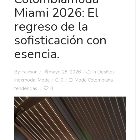
Miami 2026: El
regreso de la
sofisticación con
esencia.
Posted
By
Fashion
mayo 28, 2026
In
Desfiles
,
on
Inexmoda
,
Moda
0
Moda Colombiana
,
tendencias
0