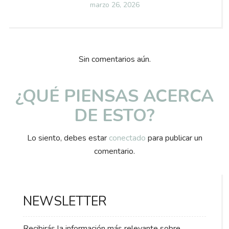
Posted
marzo 26, 2026
on
Sin comentarios aún.
¿QUÉ PIENSAS ACERCA
DE ESTO?
Lo siento, debes estar
conectado
para publicar un
comentario.
NEWSLETTER
Recibirás la información más relevante sobre