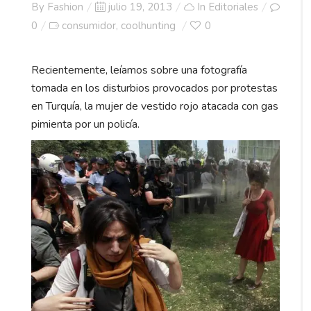
Posted
By
Fashion
julio 19, 2013
In
Editoriales
on
0
consumidor
coolhunting
0
,
Recientemente, leíamos sobre una fotografía
tomada en los disturbios provocados por protestas
en Turquía, la mujer de vestido rojo atacada con gas
pimienta por un policía.