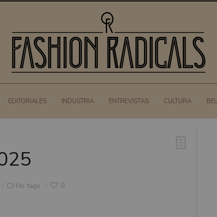
EDITORIALES
INDUSTRIA
ENTREVISTAS
CULTURA
BE
-025
0
No tags