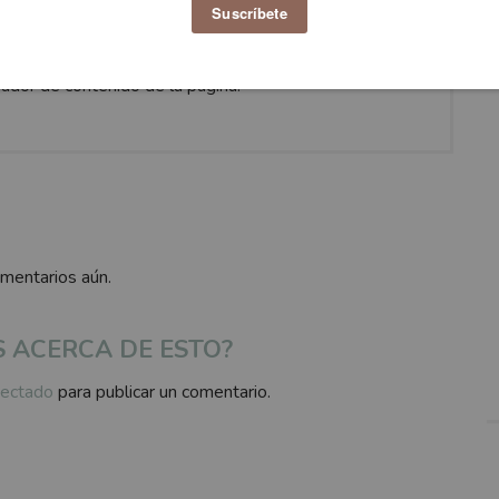
Fashion
rador de contenido de la pagina.
omentarios aún.
S ACERCA DE ESTO?
ectado
para publicar un comentario.