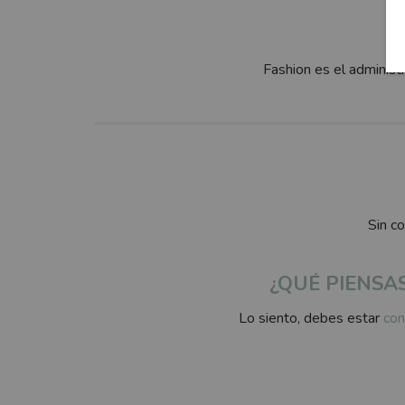
Fashion es el administ
Sin c
¿QUÉ PIENSA
Lo siento, debes estar
con