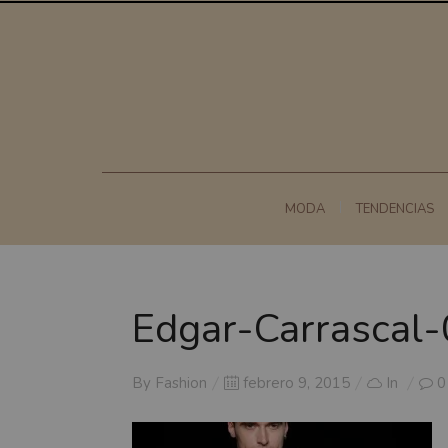
MODA
TENDENCIAS
Edgar-Carrascal
Posted
By
Fashion
febrero 9, 2015
In
0
on