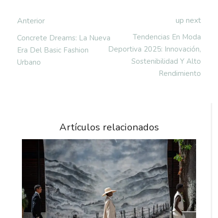
up next
Anterior
Tendencias En Moda
Concrete Dreams: La Nueva
Deportiva 2025: Innovación,
Era Del Basic Fashion
Sostenibilidad Y Alto
Urbano
Rendimiento
Artículos relacionados