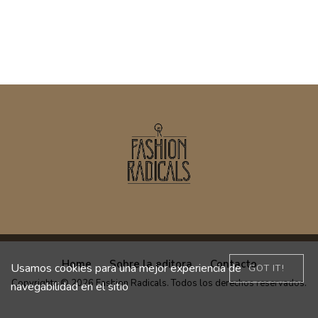
Home
Sobre la editora
Contacto
Usamos cookies para una mejor experiencia de
GOT IT!
Copyrights © 2026 Fashion Radicals. Todos los derechos reservados.
navegabilidad en el sitio