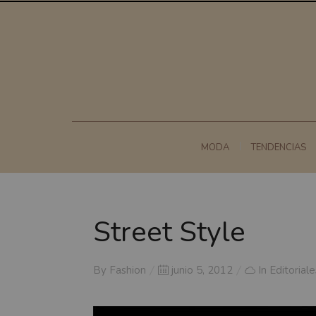
MODA
TENDENCIAS
Street Style
Posted
By
Fashion
junio 5, 2012
In
Editoriale
on