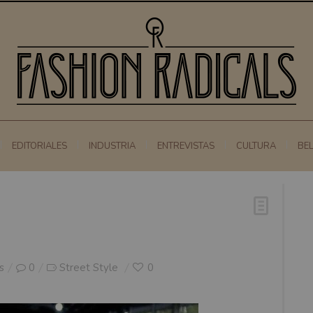
EDITORIALES
INDUSTRIA
ENTREVISTAS
CULTURA
BE
s
0
Street Style
0