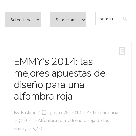
EMMY’s 2014: las
mejores apuestas de
diseño para una
alfombra roja
Posted
By
Fashion
agosto 26, 2014
In
Tendencias
on
0
Alfombra roja
alfombra roja de los
,
emmy
0