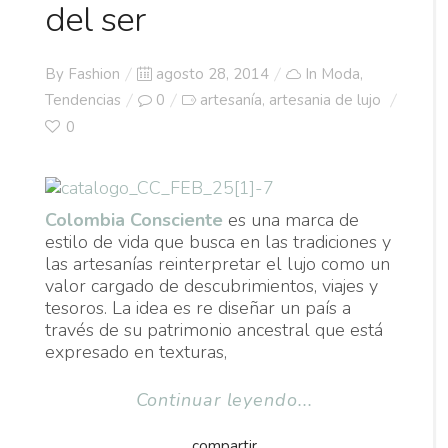
del ser
Posted
By
Fashion
agosto 28, 2014
In
Moda
,
on
Tendencias
0
artesanía
artesania de lujo
,
0
Colombia Consciente
es una marca de
estilo de vida que busca en las tradiciones y
las artesanías reinterpretar el lujo como un
valor cargado de descubrimientos, viajes y
tesoros. La idea es re diseñar un país a
través de su patrimonio ancestral que está
expresado en texturas,
Continuar leyendo...
compartir