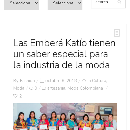
Las Emberá Katío tienen
un saber especial para
la industria de la moda
Posted
By
Fashion
octubre 8, 2018
In
Cultura
,
on
Moda
0
artesanía
Moda Colombiana
,
2