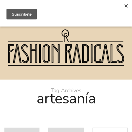
Tag Archives
artesanía