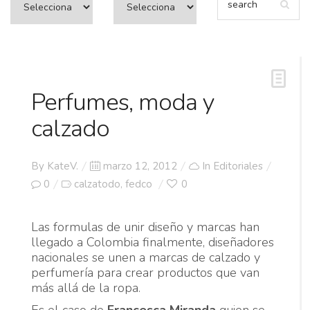
Perfumes, moda y
calzado
Posted
By
KateV.
marzo 12, 2012
In
Editoriales
on
0
calzatodo
fedco
0
,
Las formulas de unir diseño y marcas han
llegado a Colombia finalmente, diseñadores
nacionales se unen a marcas de calzado y
perfumería para crear productos que van
más allá de la ropa.