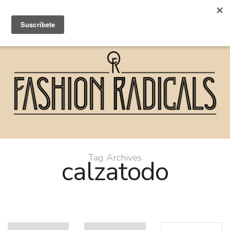
Tag Archives
calzatodo