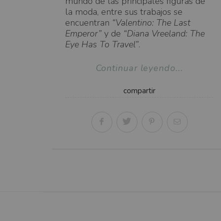
mundo de las principales figuras de
la moda, entre sus trabajos se
encuentran
“Valentino: The Last
Emperor”
y de
“Diana Vreeland: The
Eye Has To Travel”
.
Continuar leyendo...
compartir