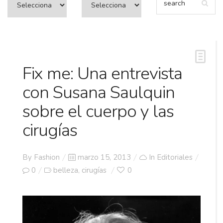
Fix me: Una entrevista
con Susana Saulquin
sobre el cuerpo y las
cirugías
Posted
By
Fashion
marzo 15, 2013
In
Editoriales
on
0
belleza
cirugías
0
,