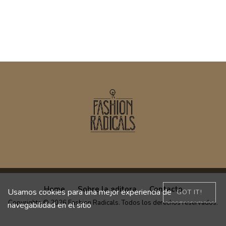
Home
Sobre la editora
Contacto
Usamos cookies para una mejor experiencia de
GOT IT!
Copyrights © 2026 Fashion Radicals. Todos los derechos reservados.
navegabilidad en el sitio