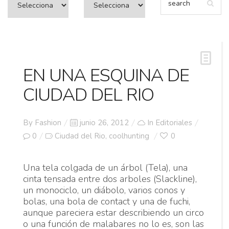
EN UNA ESQUINA DE
CIUDAD DEL RIO
Posted
By
Fashion
junio 26, 2012
In
Editoriales
on
0
Ciudad del Rio
coolhunting
0
,
Una tela colgada de un árbol (Tela), una
cinta tensada entre dos arboles (Slackline),
un monociclo, un diábolo, varios conos y
bolas, una bola de contact y una de fuchi,
aunque pareciera estar describiendo un circo
o una función de malabares no lo es, son las