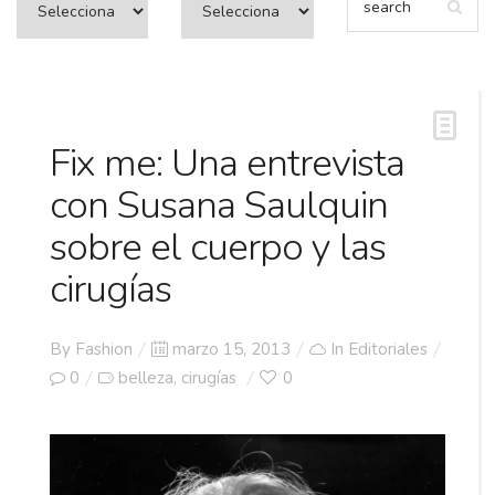
Fix me: Una entrevista
con Susana Saulquin
sobre el cuerpo y las
cirugías
Posted
By
Fashion
marzo 15, 2013
In
Editoriales
on
0
belleza
cirugías
0
,