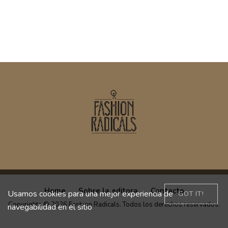
Home
Sobre la editora
Contacto
Usamos cookies para una mejor experiencia de
GOT IT!
Copyrights © 2026 Fashion Radicals. Todos los derechos reservados.
navegabilidad en el sitio