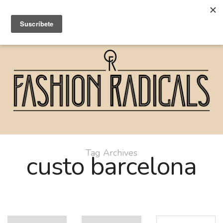
Tag Archives
custo barcelona