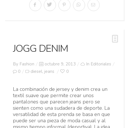
JOGG DENIM
Posted
By
Fashion
octubre 9, 2013
In
Editoriales
on
0
diesel
jeans
0
,
La combinación de jersey y denim crea un
textil suave que permite crear unos
pantalones que parecen jeans pero se
sienten como una sudadera de deporte. La
versatilidad de esta prenda se basa en que
puede ser una pieza de moda casual y al
mismo tiempo informal (deportiva). La idea