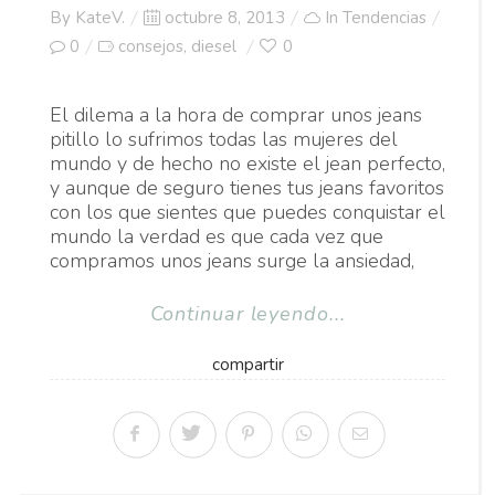
Posted
By
KateV.
octubre 8, 2013
In
Tendencias
on
0
consejos
diesel
0
,
El dilema a la hora de comprar unos jeans
pitillo lo sufrimos todas las mujeres del
mundo y de hecho no existe el jean perfecto,
y aunque de seguro tienes tus jeans favoritos
con los que sientes que puedes conquistar el
mundo la verdad es que cada vez que
compramos unos jeans surge la ansiedad,
Continuar leyendo...
compartir