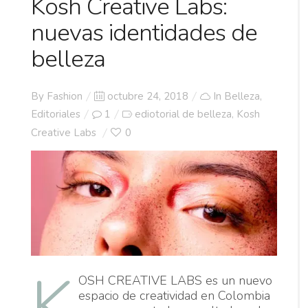
Kosh Creative Labs:
nuevas identidades de
belleza
Posted
By
Fashion
octubre 24, 2018
In
Belleza
,
on
Editoriales
1
ediotorial de belleza
Kosh
,
Creative Labs
0
K
OSH CREATIVE LABS es un nuevo
espacio de creatividad en Colombia