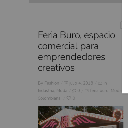
Feria Buro, espacio
comercial para
emprendedores
creativos
Posted
By
Fashion
julio 4, 2018
In
on
Industria
,
Moda
0
feria buro
Moda
,
Colombiana
0