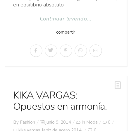
en equilibrio absoluto.
Continuar leyendo...
compartir
KIKA VARGAS:
Opuestos en armonía.
Posted
By
Fashion
junio 9, 2014
In
Moda
0
on
kika vargas
lapiz de acero 2014
0
,