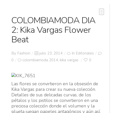
COLOMBIAMODA DIA
2: Kika Vargas Flower
Beat
Posted
By
Fashion
julio 23, 2014
In
Editoriales
on
0
colombiamoda 2014
kika vargas
0
,
Las flores se convirtieron en la obsesión de
Kika Vargas para crear su nueva colección.
Detalles de sus delicadas curvas, de los
pétalos y los pistilos se convirtieron en una
preciosa colección donde el volumen y la
silueta juegan papeles antagónicos y aún así,