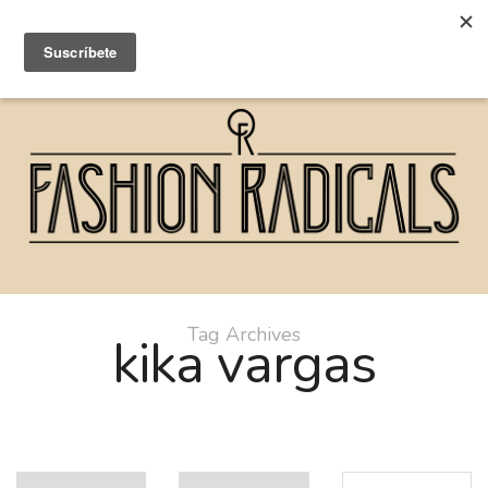
Tag Archives
kika vargas