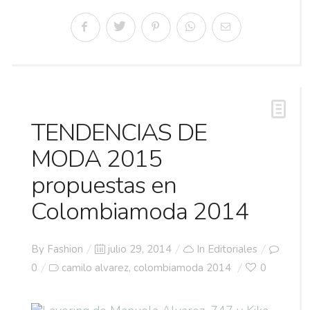
TENDENCIAS DE
MODA 2015
propuestas en
Colombiamoda 2014
Posted
By
Fashion
julio 29, 2014
In
Editoriales
on
0
camilo alvarez
colombiamoda 2014
0
,