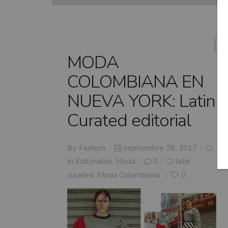
MODA
COLOMBIANA EN
NUEVA YORK: Latin
Curated editorial
Posted
By
Fashion
septiembre 28, 2017
on
In
Editoriales
,
Moda
0
latin
curated
Moda Colombiana
0
,