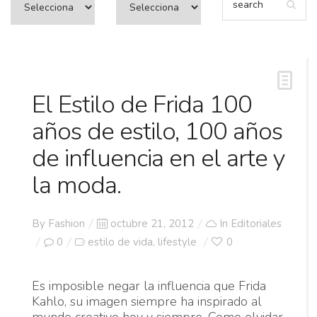
El Estilo de Frida 100
años de estilo, 100 años
de influencia en el arte y
la moda.
Posted
By
Fashion
octubre 21, 2012
In
Editoriales
on
0
estilo de vida
lifestyle
0
,
Es imposible negar la influencia que Frida
Kahlo, su imagen siempre ha inspirado al