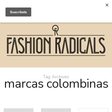
Tag Archives
marcas colombinas