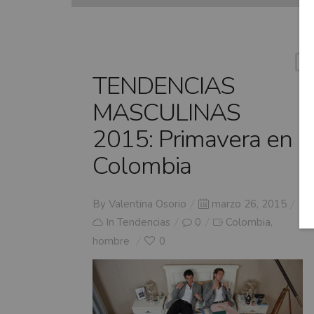
TENDENCIAS
MASCULINAS
2015: Primavera en
Colombia
Posted
By
Valentina Osorio
marzo 26, 2015
on
In
Tendencias
0
Colombia
,
hombre
0