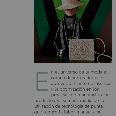
E
n el universo de la moda el
común denominador es el
aprovechamiento de insumos
y la optimización en los
procesos de manufactura de
productos, ya sea por medio de la
utilización de tecnología de punta,
que reduce la labor manual a su