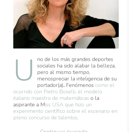
U
no de los más grandes deportes
sociales ha sido alabar la belleza,
pero al mismo tiempo,
menospreciar la inteligencia de su
portador(a)
.
Fenómenos
como el
ocurrido con Pietro Boselli, el modelo
italiano maestro de matemáticas
o la
aspirante a M
iss USA que hizo un
experimento científico sobre el escenario en
pleno concurso de talentos,
Continuar leyendo...