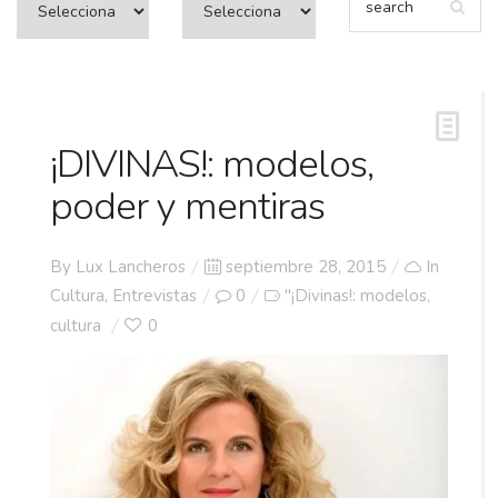
¡DIVINAS!: modelos,
poder y mentiras
Posted
By
Lux Lancheros
septiembre 28, 2015
In
on
Cultura
,
Entrevistas
0
"¡Divinas!: modelos
,
cultura
0