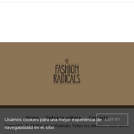
Home
Sobre la editora
Contacto
Usamos cookies para una mejor experiencia de
GOT IT!
Copyrights © 2026 Fashion Radicals. Todos los derechos reservados.
navegabilidad en el sitio