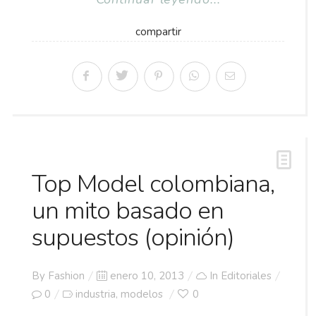
compartir
Top Model colombiana,
un mito basado en
supuestos (opinión)
Posted
By
Fashion
enero 10, 2013
In
Editoriales
on
0
industria
modelos
0
,