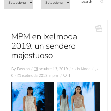
MPM en Ixelmoda
2019: un sendero
majestuoso
Posted
By
Fashion
octubre 13, 2019
In
Moda
on
0
ixelmoda 2019
mpm
1
,