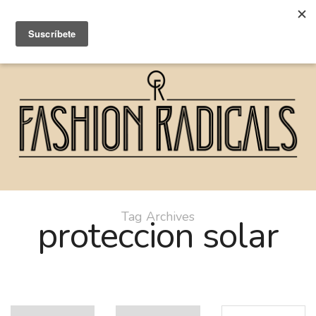
Tag Archives
proteccion solar