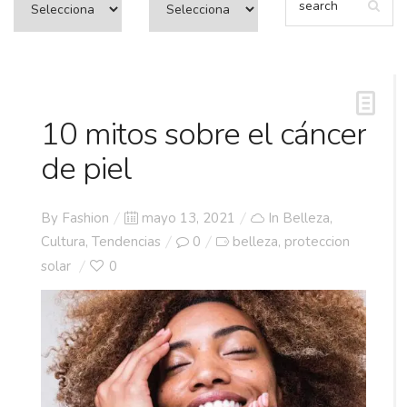
10 mitos sobre el cáncer
de piel
Posted
By
Fashion
mayo 13, 2021
In
Belleza
,
on
Cultura
,
Tendencias
0
belleza
proteccion
,
solar
0