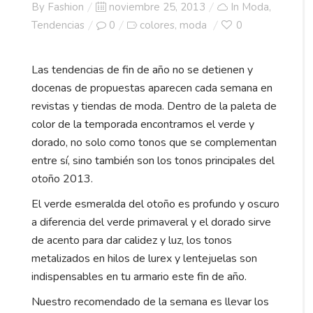
Posted
By
Fashion
noviembre 25, 2013
In
Moda
,
on
Tendencias
0
colores
moda
0
,
Las tendencias de fin de año no se detienen y
docenas de propuestas aparecen cada semana en
revistas y tiendas de moda. Dentro de la paleta de
color de la temporada encontramos el verde y
dorado, no solo como tonos que se complementan
entre sí, sino también son los tonos principales del
otoño 2013.
El verde esmeralda del otoño es profundo y oscuro
a diferencia del verde primaveral y el dorado sirve
de acento para dar calidez y luz, los tonos
metalizados en hilos de lurex y lentejuelas son
indispensables en tu armario este fin de año.
Nuestro recomendado de la semana es llevar los