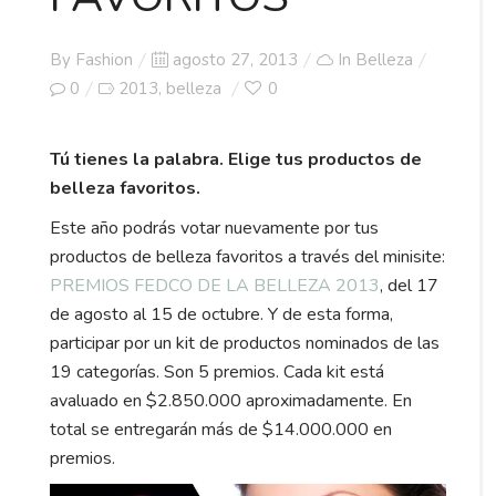
Posted
By
Fashion
agosto 27, 2013
In
Belleza
on
0
2013
belleza
0
,
Tú tienes la palabra. Elige tus productos de
belleza favoritos.
Este año podrás votar nuevamente por tus
productos de belleza favoritos a través del minisite:
PREMIOS FEDCO DE LA BELLEZA 2013
, del 17
de agosto al 15 de octubre. Y de esta forma,
participar por un kit de productos nominados de las
19 categorías. Son 5 premios. Cada kit está
avaluado en $2.850.000 aproximadamente. En
total se entregarán más de $14.000.000 en
premios.