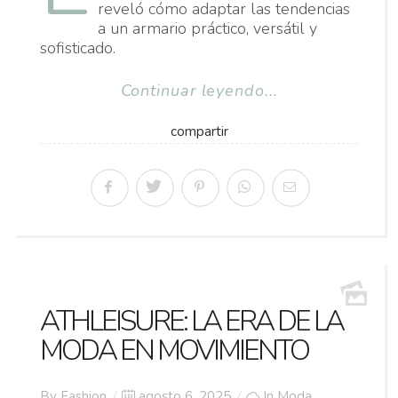
reveló cómo adaptar las tendencias
a un armario práctico, versátil y
sofisticado.
Continuar leyendo...
compartir
ATHLEISURE: LA ERA DE LA
MODA EN MOVIMIENTO
Posted
By
Fashion
agosto 6, 2025
In
Moda
,