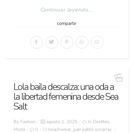
Continuar leyendo...
compartir
Lola baila descalza: una oda a
la libertad femenina desde Sea
Salt
Posted
By
Fashion
agosto 1, 2025
In
Desfiles
,
on
Moda
0
beachwear
juan pablo socarras
,