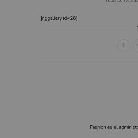
Fotos Cortesía d
[nggallery id=28]
Fashion es el administ