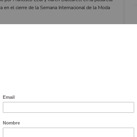
va en el cierre de la Semana Internacional de la Moda
como pareja experimentan después del nacimiento de
nspiración para sentirse cómodos, relajados y con una
otor que claramente se vio reflejado en su colección
ansparencias y flecos en vestidos y pantalones en
Divertidas prendas con aire retro en estampados
. Piezas más tranquilas destacadas con bordados en
angas de plumas y suit en tonos estridentes. Toda
e salidas con buena edición.
fabulosa en un recinto, breve pero lo suficiente