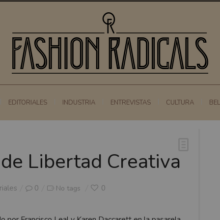
EDITORIALES
INDUSTRIA
ENTREVISTAS
CULTURA
BE
de Libertad Creativa
riales
0
0
No tags
o por Francisco Leal y Karen Daccarett en la pasarela