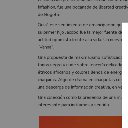
Infashion, fue una bocanada de libertad creati
de Bogotá.
Quizá ese sentimiento de emancipación que 
su primer hijo Jacobo fue la mejor fuente de i
actitud optimista frente a la vida. Un nuevo m
“Vanna”.
Una propuesta de maximalismo sofisticado: Tr
tonos negro y nude sobre lencería delicada. 
étnicos africanos y colores llenos de energía
chaquiras. Algo de drama en chaquetas con m
una descarga de información creativa, en veint
Una colección como la presencia de una mujer 
interesante para incitarnos a sentirla.