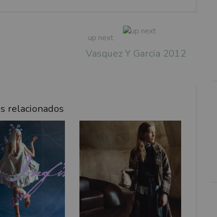
up next
Vasquez Y Garcia 2012
os relacionados