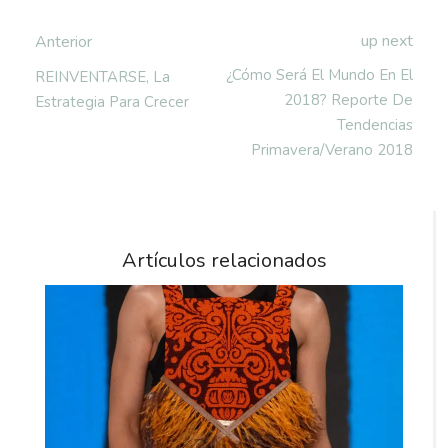
up next
Anterior
¿Cómo Será El Mundo En El
REINVENTARSE, La
2018? Reporte De
Estrategia Para Crecer
Tendencias
Primavera/Verano 2018
Artículos relacionados