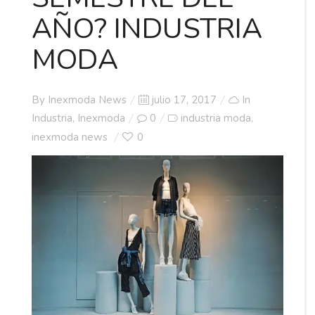
AÑO? INDUSTRIA
MODA
Posted
By
Inexmoda News
julio 17, 2017
In
on
Industria
,
Inexmoda
0
industria moda
,
inexmoda news
0