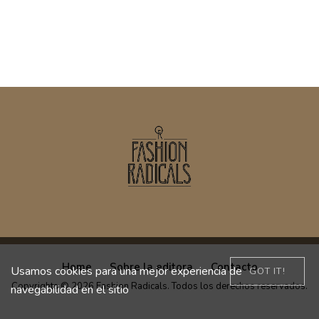
Home
Sobre la editora
Contacto
Usamos cookies para una mejor experiencia de
GOT IT!
Copyrights © 2026 Fashion Radicals. Todos los derechos reservados.
navegabilidad en el sitio