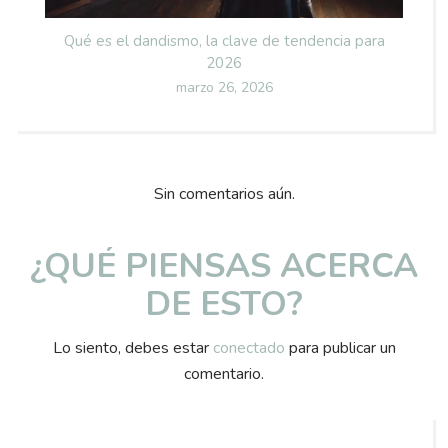
Qué es el dandismo, la clave de tendencia para
2026
Posted
marzo 26, 2026
on
Sin comentarios aún.
¿QUÉ PIENSAS ACERCA
DE ESTO?
Lo siento, debes estar
conectado
para publicar un
comentario.