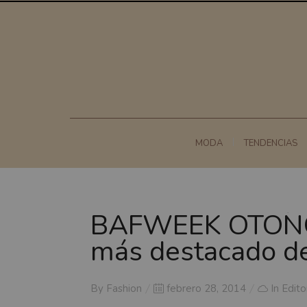
MODA
TENDENCIAS
BAFWEEK OTOÑO
más destacado de
Posted
By
Fashion
febrero 28, 2014
In
Edito
on