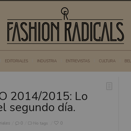
EDITORIALES
INDUSTRIA
ENTREVISTAS
CULTURA
BE
 2014/2015: Lo
l segundo día.
riales
0
0
No tags