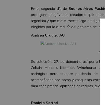
En el segundo día de
Buenos Aires Fash
protagonistas, jóvenes creadores que están
argentina y que con el mecenazgo de algunas
elegidos por la curaduría del gobierno de la 
Andrea Urquizu AU
Andr
Su colección,
27
, se denomina así por a la
Cobain, Hendrix, Morrison, Winehouse, ent
andrógina, pero siempre partiendo de la
acompañados por sacos y chaquetas estructu
para cada prenda, aplicados en rodillas, cuello
Daniela Sartori