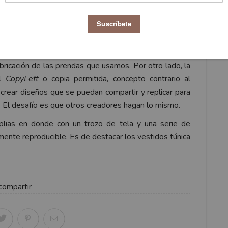
niela Sartori
 mayor tragedia de la industria textil ocurrida en ese
fabricación de las prendas que usamos. Por otro lado, la
el
CopyLeft
o copia permitida, concepto contrario al
crear diseños que se puedan compartir y replicar para
. El desafío es que otros creadores hagan lo mismo.
lias en donde con un trozo de tela y una serie de
mente reproducible. Es de destacar los vestidos túnica
compartir