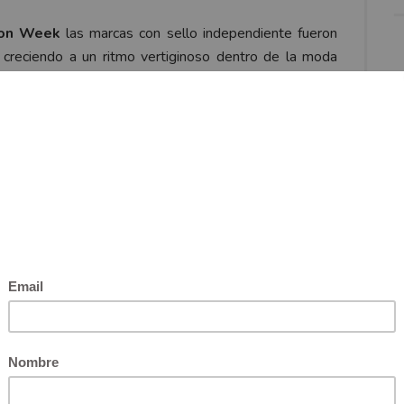
ion Week
las marcas con sello independiente fueron
 creciendo a un ritmo vertiginoso dentro de la moda
 marcas o con el mérito de haber sido galardonados o
ciudad, presentan sus pasarelas como los grandes.
ea Urquizu AU
 edad de muerte de algunas estrellas del Rock como
re otros. La silueta de su colección es lánguida y
 sastrería tradicional, por eso sus looks se ven
radas. En esta oportunidad usa bordados exclusivos
s y solapas.