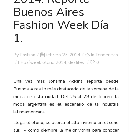
Buenos Aires
Fashion Week Día
1.
Posted
By
Fashion
febrero 27, 2014
In
Tendencias
on
bafweek otoño 2014
desfiles
0
,
Una vez más Johanna Adkins reporta desde
Buenos Aires lo más destacado de la semana de la
moda de esta ciudad. Del 25 al 28 de febrero la
moda argentina es el escenario de la industria
latinoamericana.
Llega el otoño, se acerca el alto invierno en el cono
sur, y como siempre la mejor vitrina para conocer