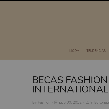
MODA
TENDENCIAS
BECAS FASHION
INTERNATIONAL
Posted
By
Fashion
julio 30, 2012
In
Editorial
on