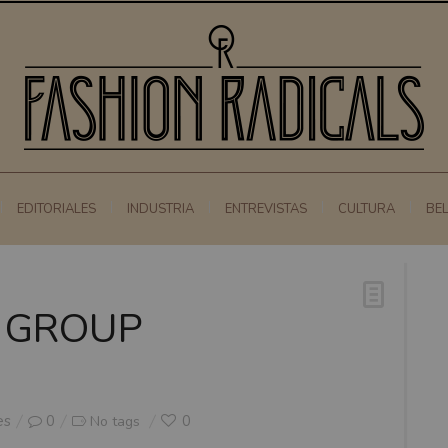
EDITORIALES
INDUSTRIA
ENTREVISTAS
CULTURA
BE
 GROUP
es
0
0
No tags