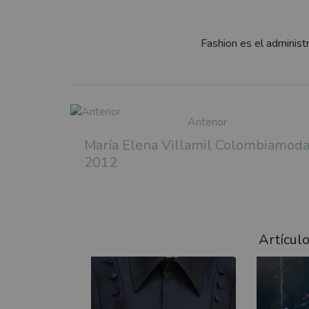
Fashion es el administ
Anterior
María Elena Villamil Colombiamod
2012
Artícul