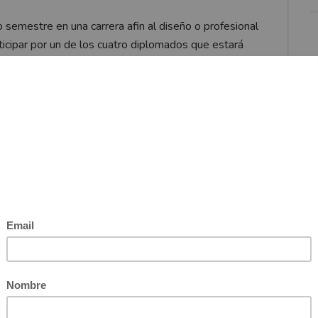
o semestre en una carrera afin al diseño o profesional
ticipar por un de los cuatro diplomados que estará
mbia vuelve a entregar las Becas FGI. Los Socios del
nvocatoria. Pueden ingresar a la
scargar el formulario y para todas las preguntas
se con José Zapataal mail
becas@fgicolombia.com
.