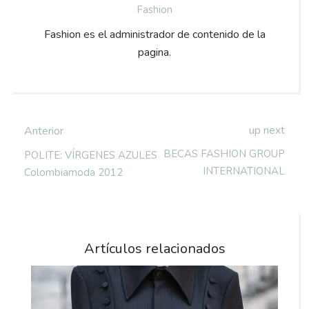
Fashion
Fashion es el administrador de contenido de la
pagina.
up next
Anterior
BECAS FASHION GROUP
POLITE: VÍRGENES AZULES
INTERNATIONAL
Colombiamoda 2012
Artículos relacionados