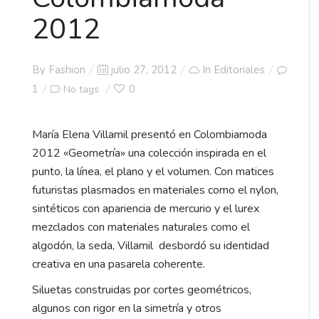
2012
Posted
By
Fashion
julio 27, 2012
In
Editoriales
on
1
0
No tags
María Elena Villamil presentó en Colombiamoda
2012 «Geometría» una colección inspirada en el
punto, la línea, el plano y el volumen. Con matices
futuristas plasmados en materiales como el nylon,
sintéticos con apariencia de mercurio y el lurex
mezclados con materiales naturales como el
algodón, la seda, Villamil desbordó su identidad
creativa en una pasarela coherente.
Siluetas construidas por cortes geométricos,
algunos con rigor en la simetría y otros