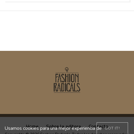
Home
Sobre la editora
Contacto
Usamos cookies para una mejor experiencia de
GOT IT!