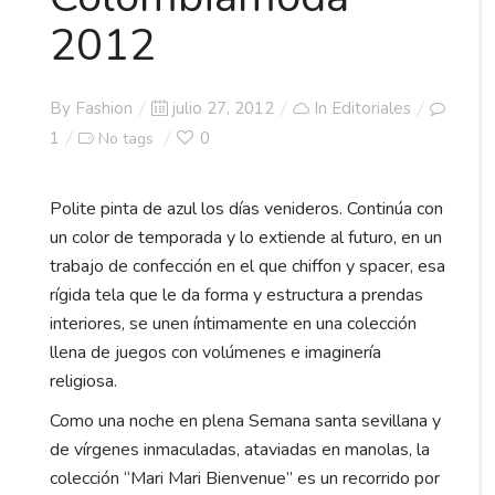
2012
Posted
By
Fashion
julio 27, 2012
In
Editoriales
on
1
0
No tags
Polite pinta de azul los días venideros. Continúa con
un color de temporada y lo extiende al futuro, en un
trabajo de confección en el que chiffon y spacer, esa
rígida tela que le da forma y estructura a prendas
interiores, se unen íntimamente en una colección
llena de juegos con volúmenes e imaginería
religiosa.
Como una noche en plena Semana santa sevillana y
de vírgenes inmaculadas, ataviadas en manolas, la
colección “Mari Mari Bienvenue” es un recorrido por