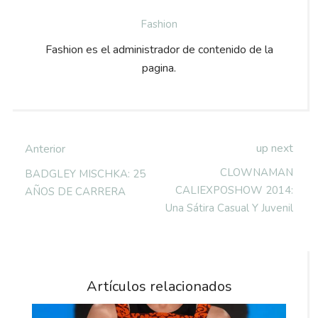
Fashion
Fashion es el administrador de contenido de la
pagina.
up next
Anterior
CLOWNAMAN
BADGLEY MISCHKA: 25
CALIEXPOSHOW 2014:
AÑOS DE CARRERA
Una Sátira Casual Y Juvenil
Artículos relacionados