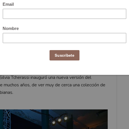
nos se hacen esperar y periodistas, productores y
impresiones sobre cada colección, sin embargo no
ados y siluetas, también se habla o se critica la
logística de entrada, las modelos y hay quienes hasta
nción es hablar de la puesta escena de un desfile que
 mucho que ver con contar una historia o concepto. El
ilvia Tcherassi inauguró una nueva versión del
e muchos años, de ver muy de cerca una colección de
bianas.