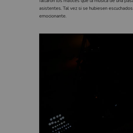
faltaron los matices que la música de una pas
asistentes. Tal vez si se hubiesen escuchados
emocionante.