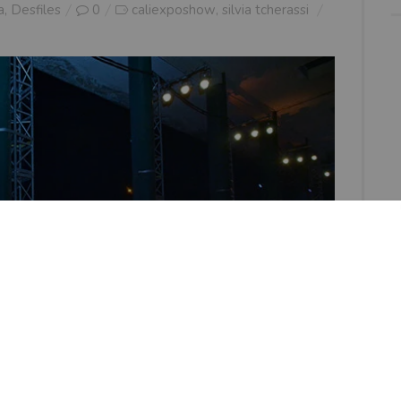
a
,
Desfiles
0
caliexposhow
silvia tcherassi
,