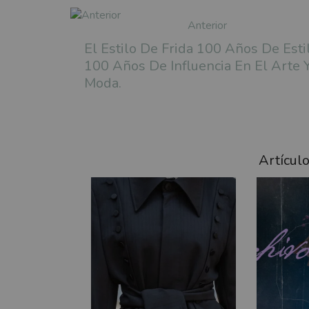
Anterior
El Estilo De Frida 100 Años De Estil
100 Años De Influencia En El Arte 
Moda.
Artícul