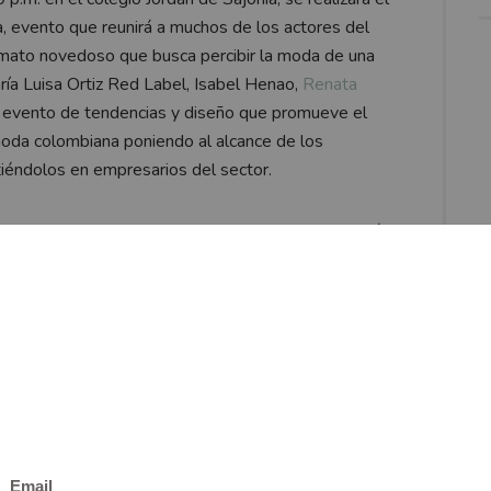
, evento que reunirá a muchos de los actores del
rmato novedoso que busca percibir la moda de una
aría Luisa Ortiz Red Label, Isabel Henao,
Renata
n evento de tendencias y diseño que promueve el
 moda colombiana poniendo al alcance de los
iéndolos en empresarios del sector.
49.900 y 249.900 pesos. Las colecciones combinarán
entativos de cada uno para ofrecer a la mujer
as tendencias que mueven la moda a nivel nacional e
busca potenciar el desarrollo de herramientas que
rcado nacional. Es una iniciativa que Falabella e
dores y a la tienda por departamentos más grande de
l talento colombiano.
 cielo”. Lo subacuático se encuentra con lo urbano en
el uso cotidiano. Siluetas tranquilas, en su mayoría en