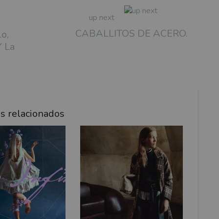
up next
CABALLITOS DE ACERO.
o,
Y La
os relacionados