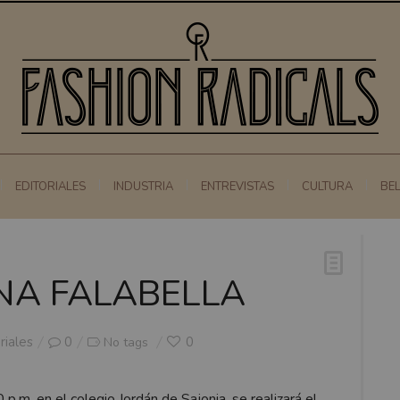
EDITORIALES
INDUSTRIA
ENTREVISTAS
CULTURA
BE
ÑA FALABELLA
riales
0
0
No tags
p.m. en el colegio Jordán de Sajonia, se realizará el