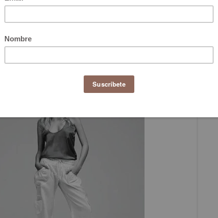
 de grises, amarillo claro, verde-azul y azul cobalto,
emporáneas, fuertes y sensibles, que les interesa
r lo que buscan diseños propositivos y especiales para