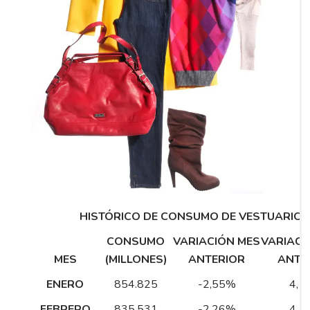
HISTÓRICO DE CONSUMO DE VESTUARIO
CONSUMO
VARIACIÓN MES
VARIACI
MES
(MILLONES)
ANTERIOR
ANTE
ENERO
854.825
-2,55%
4,1
FEBRERO
835.531
-2,26%
4,1