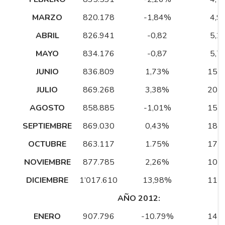
MARZO
820.178
-1,84%
4,9
ABRIL
826.941
-0,82
5,2
MAYO
834.176
-0,87
5,7
JUNIO
836.809
1,73%
15,
JULIO
869.268
3,38%
20,
AGOSTO
858.885
-1,01%
15,
SEPTIEMBRE
869.030
0,43%
18,
OCTUBRE
863.117
1.75%
17.
NOVIEMBRE
877.785
2,26%
10,
DICIEMBRE
1’017.610
13,98%
11,
AÑO 2012:
ENERO
907.796
-10.79%
14,