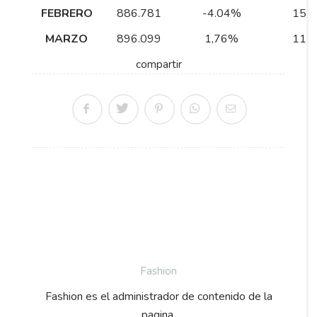
FEBRERO
886.781
-4.04%
15,
MARZO
896.099
1,76%
11,
compartir
Fashion
Fashion es el administrador de contenido de la
pagina.