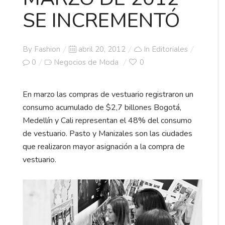
SE INCREMENTÓ
Posted
By
Fashion
abril 20, 2012
In
Editoriales
on
0
Negocios de Moda
0
En marzo las compras de vestuario registraron un
consumo acumulado de $2,7 billones Bogotá,
Medellín y Cali representan el 48% del consumo
de vestuario. Pasto y Manizales son las ciudades
que realizaron mayor asignación a la compra de
vestuario.