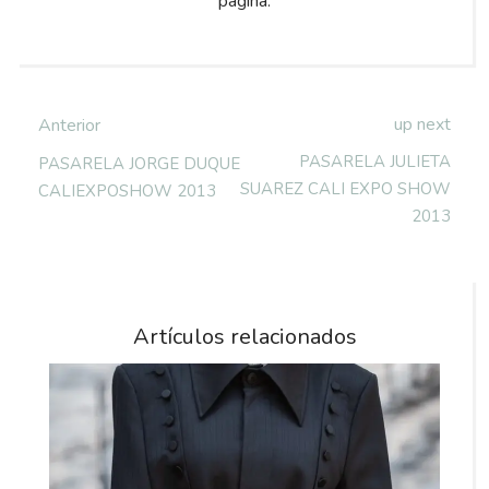
pagina.
up next
Anterior
PASARELA JULIETA
PASARELA JORGE DUQUE
SUAREZ CALI EXPO SHOW
CALIEXPOSHOW 2013
2013
Artículos relacionados