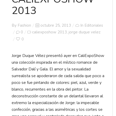
2013
Posted
By
Fashion
octubre 25, 2013
In
Editoriales
on
0
caliexposhow 2013
jorge duque velez
,
0
Jorge Duque Vélez presentó ayer en CaliExpoShow
una colección inspirada en el místico romance de
Salvador Dalí y Gala. El amor y la sexualidad
surrealista se apoderaron de cada salida que poco a
poco se fue pintando de colores: piel, azul, verde y
blanco, recurrentes en la obra del pintor. La
deconstrucción constante de un delantal llevaron al
extremo la especialización de Jorge: la impecable
confección, gracias a las asimétricas y los cortes se