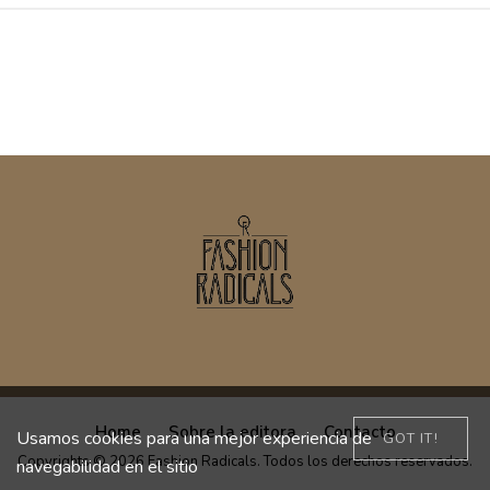
Home
Sobre la editora
Contacto
Usamos cookies para una mejor experiencia de
GOT IT!
Copyrights © 2026 Fashion Radicals. Todos los derechos reservados.
navegabilidad en el sitio