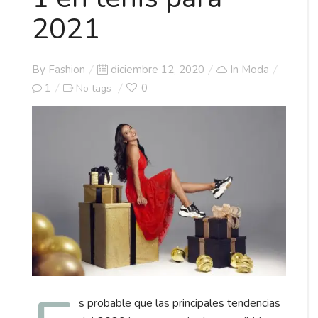
2021
Posted
By
Fashion
diciembre 12, 2020
In
Moda
on
1
0
No tags
s probable que las principales tendencias