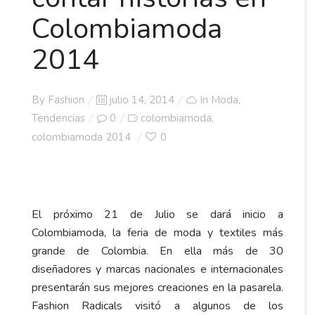
Colombiamoda
2014
Posted
By
Fashion
julio 14, 2014
In
Moda
,
on
Tendencias
0
colombiamoda
,
colombiamoda 2014
0
El próximo 21 de Julio se dará inicio a
Colombiamoda, la feria de moda y textiles más
grande de Colombia. En ella más de 30
diseñadores y marcas nacionales e internacionales
presentarán sus mejores creaciones en la pasarela.
Fashion Radicals visitó a algunos de los