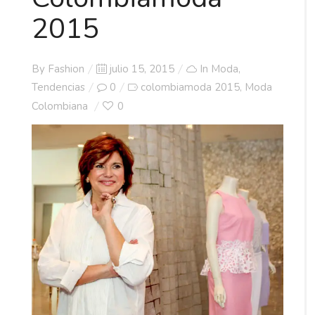
2015
Posted
By
Fashion
julio 15, 2015
In
Moda
,
on
Tendencias
0
colombiamoda 2015
Moda
,
Colombiana
0