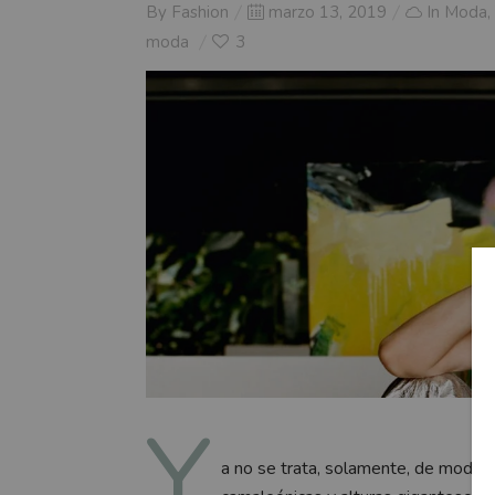
Posted
By
Fashion
marzo 13, 2019
In
Moda
,
on
moda
3
Y
a no se trata, solamente, de modelo