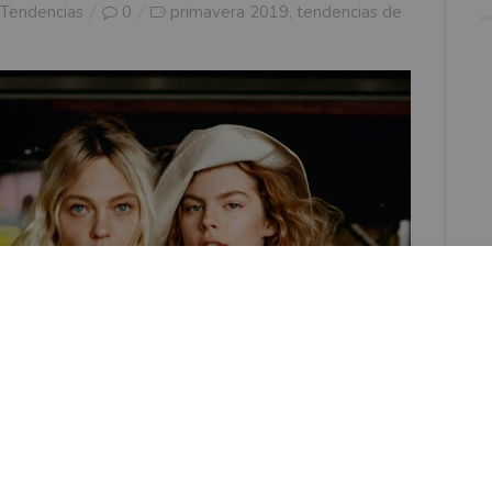
Tendencias
0
primavera 2019
tendencias de
,
s con medidas específicas, caras angulares,