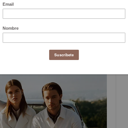
, ahora cada protagonista de una campaña de
ria personal, un logro para llegar ahí y destacar cuál es
rca de pronta moda MNG le ha apostado a los «nuevos
de su campaña primavera/verano 2019. Es decir, sus
woa Aboah, Jolie Alien, Luna Bijl, Sasha Pivovarova y